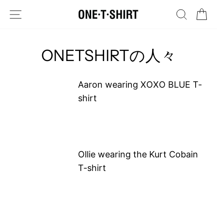
Skip
SITE NAVIGATION
SEARC
C
to
content
ONETSHIRTの人々
Aaron wearing XOXO BLUE T-
shirt
Ollie wearing the Kurt Cobain
T-shirt