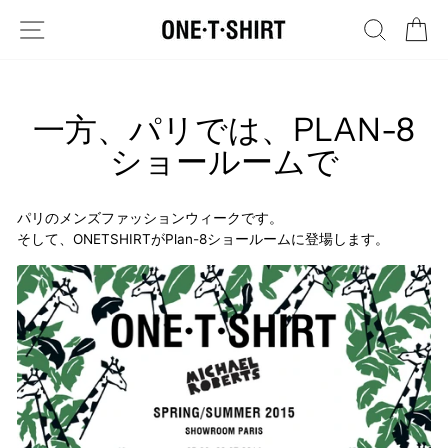
Skip
SITE NAVIGATION
SEARC
C
to
content
一方、パリでは、PLAN-8
ショールームで
パリのメンズファッションウィークです。
そして、ONETSHIRTがPlan-8ショールームに登場します。