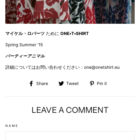
マイケル・ロバーツ
ために
ONE•T•SHIRT
Spring Summer '15
パーティーアニマル
詳細についてはお問い合わせください：one@onetshirt.eu
Share
Tweet
Pin
Share
Tweet
Pin it
on
on
on
Facebook
Twitter
Pinterest
LEAVE A COMMENT
NAME